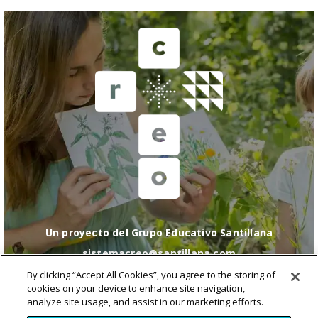
Un proyecto del Grupo Educativo Santillana
sistemacreo@santillana.com
Política de cookies
|
Configuración de cookies
|
By clicking “Accept All Cookies”, you agree to the storing of
Política de Privacidad
|
Condiciones de uso
|
Política
cookies on your device to enhance site navigation,
de RRSS
analyze site usage, and assist in our marketing efforts.