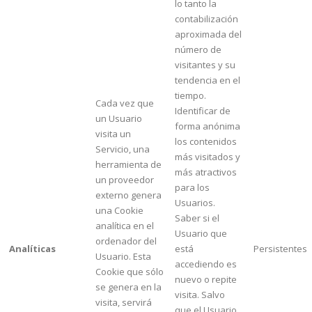
lo tanto la
contabilización
aproximada del
número de
visitantes y su
tendencia en el
tiempo.
Cada vez que
Identificar de
un Usuario
forma anónima
visita un
los contenidos
Servicio, una
más visitados y
herramienta de
más atractivos
un proveedor
para los
externo genera
Usuarios.
una Cookie
Saber si el
analítica en el
Usuario que
ordenador del
Analíticas
está
Persistentes
Usuario. Esta
accediendo es
Cookie que sólo
nuevo o repite
se genera en la
visita. Salvo
visita, servirá
que el Usuario