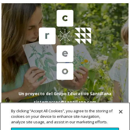
Un proyecto del Grupo Educativo Santillana
sistemacreo@santillana.com
Política de cookies
|
Configuración de cookies
|
By clicking “Accept All Cookies”, you agree to the storing of
Política de Privacidad
|
Condiciones de uso
|
Política
cookies on your device to enhance site navigation,
de RRSS
analyze site usage, and assist in our marketing efforts.