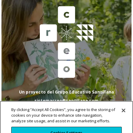
Un proyecto del Grupo Educativo Santillana
sistemacreo@santillana.com
Política de cookies
|
Configuración de cookies
|
By clicking “Accept All Cookies”, you agree to the storing of
Política de Privacidad
|
Condiciones de uso
|
Política
cookies on your device to enhance site navigation,
de RRSS
analyze site usage, and assist in our marketing efforts.
Cookies Settings