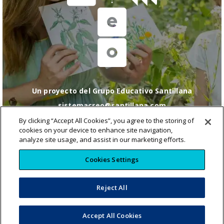
Un proyecto del Grupo Educativo Santillana
sistemacreo@santillana.com
Política de cookies
|
Configuración de cookies
|
By clicking “Accept All Cookies”, you agree to the storing of
Política de Privacidad
|
Condiciones de uso
|
Política
cookies on your device to enhance site navigation,
de RRSS
analyze site usage, and assist in our marketing efforts.
Cookies Settings
Reject All
© 2023 CREO. All rights reserved.
Accept All Cookies