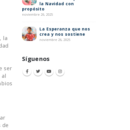
la Navidad con
abril
propósito
noviembre 26, 2025
Ref
Fra
La Esperanza que nos
int
crea y nos sostiene
marzo 26, 2025
 la
noviembre 26, 2025
idad
Síguenos
e ser
 al
mbios
lar
s de