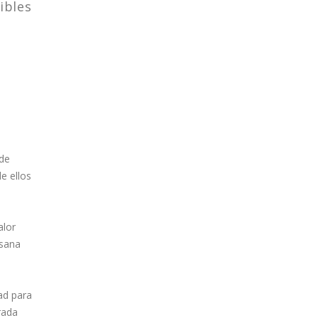
ibles
 de
e ellos
alor
 sana
ad para
rada