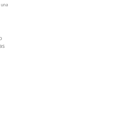
e una
o
as