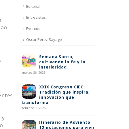
Editorial
Entrevistas
e
ião
Eventos
Oscar Perez Sayago
Semana Santa,
Edu
e
cultivando la fe y la
lo 
interioridad
Con
CREO
marzo 26, 2026
septiembre 25, 
XXIX Congreso CIEC:
Tradición que inspira,
Una
entes
innovación que
abr
transforma
esp
febrero 2, 2026
julio 15, 2025
 y
Itinerario de Adviento:
Se
do
12 estaciones para vivir
ref