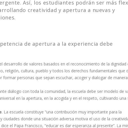
rgente. Así, los estudiantes podrán ser más flex
arrollando creatividad y apertura a nuevas y
ciones.
mpetencia de apertura a la experiencia debe
l desarrollo de valores basados en el reconocimiento de la dignidad
, religión, cultura, pueblo y todos los derechos fundamentales que d
por formar personas que sepan escuchar, acoger y dialogar de manera
tante diálogo con toda la comunidad, la escuela debe ser modelo de v
 universal en la apertura, en la acogida y en el respeto, cultivando una
e
. La escuela constituye “una contribución muy importante para la
s y ciudades donde una situación adversa motiva el uso de la creativid
ice el Papa Francisco, “educar es dar esperanza al presente”. La mi