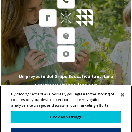
Un proyecto del Grupo Educativo Santillana
sistemacreo@santillana.com
Política de cookies
|
Configuración de cookies
|
By clicking “Accept All Cookies”, you agree to the storing of
Política de Privacidad
|
Condiciones de uso
|
Política
cookies on your device to enhance site navigation,
de RRSS
analyze site usage, and assist in our marketing efforts.
Cookies Settings