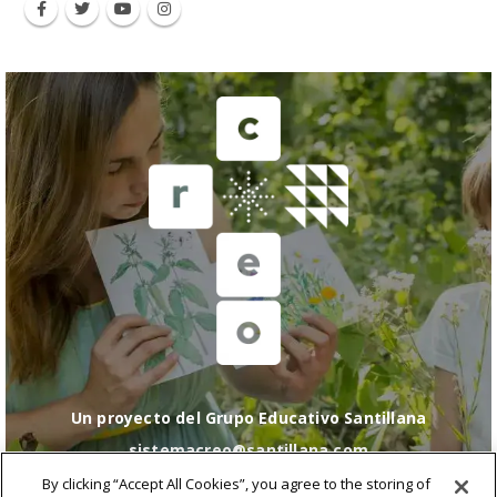
Un proyecto del Grupo Educativo Santillana
sistemacreo@santillana.com
Política de cookies
|
Configuración de cookies
|
By clicking “Accept All Cookies”, you agree to the storing of